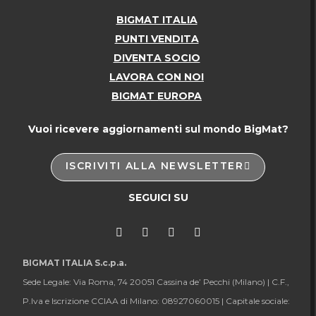
BIGMAT ITALIA
PUNTI VENDITA
DIVENTA SOCIO
LAVORA CON NOI
BIGMAT EUROPA
Vuoi ricevere aggiornamenti sul mondo BigMat?
ISCRIVITI ALLA NEWSLETTER
SEGUICI SU
BIGMAT ITALIA S.c.p.a.
Sede Legale: Via Roma, 74 20051 Cassina de’ Pecchi (Milano) |
C.F.,
P.Iva e Iscrizione CCIAA di Milano: 08927060015 |
Capitale sociale: