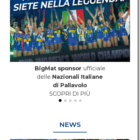
BigMat sponsor
ufficiale
delle
Nazionali Italiane
Do
di Pallavolo
SCOPRI DI PIÙ
NEWS