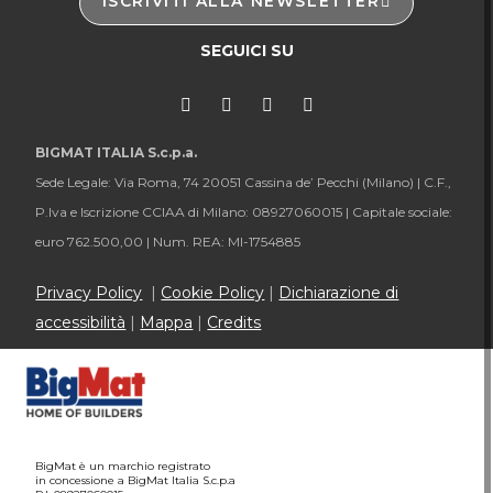
ISCRIVITI ALLA NEWSLETTER
SEGUICI SU
BIGMAT ITALIA S.c.p.a.
Sede Legale: Via Roma, 74 20051 Cassina de’ Pecchi (Milano) |
C.F.,
P.Iva e Iscrizione CCIAA di Milano: 08927060015 |
Capitale sociale:
euro 762.500,00 |
Num. REA: MI-1754885
Privacy Policy
|
Cookie Policy
|
Dichiarazione di
accessibilità
|
Mappa
|
Credits
BigMat è un marchio registrato
in concessione a BigMat Italia S.c.p.a