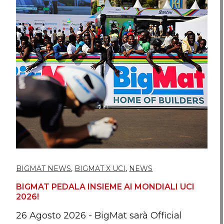
BIGMAT NEWS
,
BIGMAT X UCI
,
NEWS
B
BIGMAT PEDALA INSIEME AI MONDIALI UCI
R
2026!
S
26 Agosto 2026
- BigMat sarà Official
1