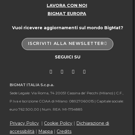
LAVORA CON NOI
BIGMAT EUROPA
Vuoi ricevere aggiornamenti sul mondo BigMat?
ISCRIVITI ALLA NEWSLETTER
SEGUICI SU
BIGMAT ITALIA S.c.p.a.
Sede Legale: Via Roma, 74 20051 Cassina de’ Pecchi (Milano) |
C.F.,
P.Iva e Iscrizione CCIAA di Milano: 08927060015 |
Capitale sociale:
euro 762.500,00 |
Num. REA: MI-1754885
Privacy Policy
|
Cookie Policy
|
Dichiarazione di
accessibilità
|
Mappa
|
Credits