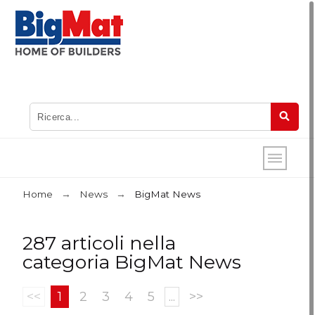
Home
News
BigMat News
287 articoli nella
categoria BigMat News
<<
1
2
3
4
5
...
>>