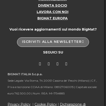
DIVENTA SOCIO
LAVORA CON NOI
BIGMAT EUROPA
Vuoi ricevere aggiornamenti sul mondo BigMat?
ISCRIVITI ALLA NEWSLETTER
SEGUICI SU
BIGMAT ITALIA S.c.p.a.
Sede Legale: Via Roma, 74 20051 Cassina de’ Pecchi (Milano) |
C.F.,
P.Iva e Iscrizione CCIAA di Milano: 08927060015 |
Capitale sociale:
euro 762.500,00 |
Num. REA: MI-1754885
Privacy Policy
|
Cookie Policy
|
Dichiarazione di