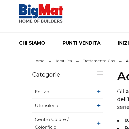
CHI SIAMO
PUNTI VENDITA
INIZ
Home
Idraulica
Trattamento Gas
A
A
Categorie
+
Gli
a
Edilizia
dell
+
Utensileria
seri
Centro Colore /
R
+
Colorificio
R