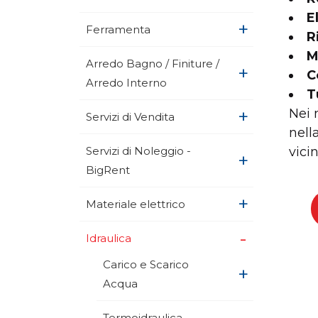
E
+
Ferramenta
R
M
Arredo Bagno / Finiture /
+
C
Arredo Interno
T
+
Nei 
Servizi di Vendita
nell
Servizi di Noleggio -
vicin
+
BigRent
+
Materiale elettrico
+
Idraulica
Carico e Scarico
+
Acqua
Termoidraulica