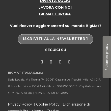
DIVENTA SOCIO
LAVORA CON NOI
BIGMAT EUROPA
Vuoi ricevere aggiornamenti sul mondo BigMat?
ISCRIVITI ALLA NEWSLETTER
SEGUICI SU
BIGMAT ITALIA S.c.p.a.
Sede Legale: Via Roma, 74 20051 Cassina de’ Pecchi (Milano) |
C.F.,
P.Iva e Iscrizione CCIAA di Milano: 08927060015 |
Capitale sociale:
euro 762.500,00 |
Num. REA: MI-1754885
Privacy Policy
|
Cookie Policy
|
Dichiarazione di