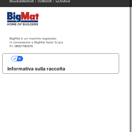
accessibilità
|
Mappa
|
Credits
BigMat è un marchio registrato
in concessione a BigMat Italia S.c.p.a
P.I. 08927060015
Le tue preferenze relative alla privacy
Informativa sulla raccolta