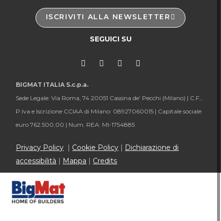
ISCRIVITI ALLA NEWSLETTER
SEGUICI SU
BIGMAT ITALIA S.c.p.a.
Sede Legale: Via Roma, 74 20051 Cassina de’ Pecchi (Milano) |
C.F.,
P.Iva e Iscrizione CCIAA di Milano: 08927060015 |
Capitale sociale:
euro 762.500,00 |
Num. REA: MI-1754885
Privacy Policy
|
Cookie Policy
|
Dichiarazione di
accessibilità
|
Mappa
|
Credits