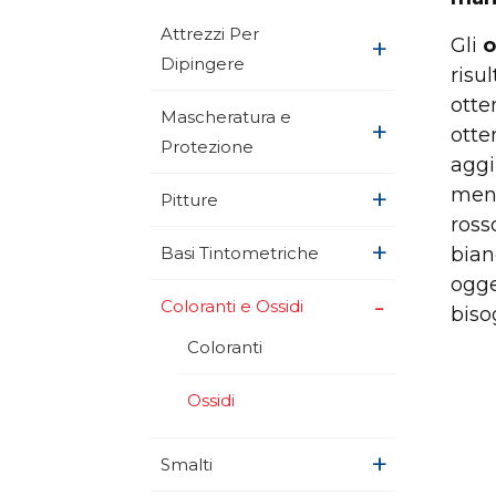
Attrezzi Per
+
Gli
o
Dipingere
risu
otte
Mascheratura e
+
otte
Protezione
aggi
+
ment
Pitture
ross
+
Basi Tintometriche
bian
ogge
+
Coloranti e Ossidi
biso
Coloranti
Ossidi
+
Smalti