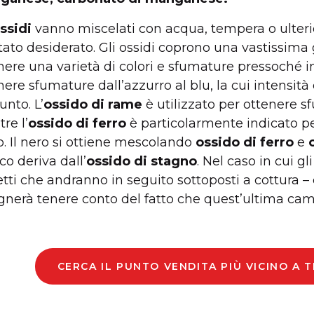
ssidi
vanno miscelati con acqua, tempera o ulterio
ltato desiderato. Gli ossidi coprono una vastissi
nere una varietà di colori e sfumature pressoché inf
nere sfumature dall’azzurro al blu, la cui intensità
unto. L’
ossido di rame
è utilizzato per ottenere sf
re l’
ossido di ferro
è particolarmente indicato pe
o. Il nero si ottiene mescolando
ossido di ferro
e
co deriva dall’
ossido di stagno
. Nel caso in cui gl
tti che andranno in seguito sottoposti a cottura –
gnerà tenere conto del fatto che quest’ultima cambi
CERCA IL PUNTO VENDITA PIÙ VICINO A 