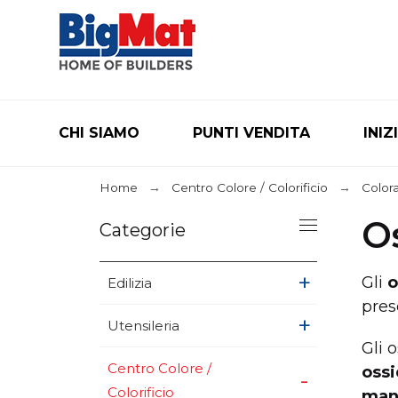
CHI SIAMO
PUNTI VENDITA
INIZ
Home
Centro Colore / Colorificio
Colora
O
Categorie
+
Gli
o
Edilizia
pres
+
Utensileria
Gli 
Centro Colore /
ossi
+
Colorificio
man