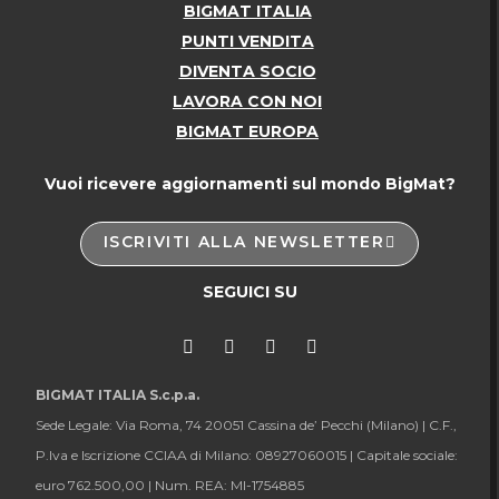
BIGMAT ITALIA
PUNTI VENDITA
DIVENTA SOCIO
LAVORA CON NOI
BIGMAT EUROPA
Vuoi ricevere aggiornamenti sul mondo BigMat?
ISCRIVITI ALLA NEWSLETTER
SEGUICI SU
BIGMAT ITALIA S.c.p.a.
Sede Legale: Via Roma, 74 20051 Cassina de’ Pecchi (Milano) |
C.F.,
P.Iva e Iscrizione CCIAA di Milano: 08927060015 |
Capitale sociale:
euro 762.500,00 |
Num. REA: MI-1754885