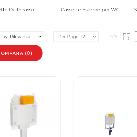
tte Da Incasso
Cassette Esterne per WC
S
t by: Rilevanza
Per Page: 12
COMPARA
(
0
)