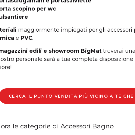
ortasciugamani e portasalviette
orta scopino per wc
ulsantiere
eriali
maggiormente impiegati per gli accessori
amica
e
PVC
.
magazzini edili e showroom BigMat
troverai una 
 nostro personale sarà a tua completa disposizione 
iore!
CERCA IL PUNTO VENDITA PIÙ VICINO A TE CH
lora le categorie di Accessori Bagno