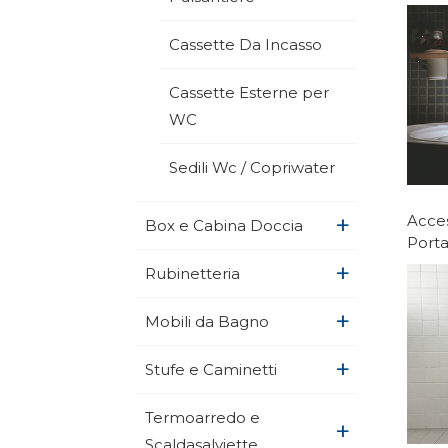
Cassette Da Incasso
Cassette Esterne per
WC
Sedili Wc / Copriwater
+
Acces
Box e Cabina Doccia
Port
+
Rubinetteria
+
Mobili da Bagno
+
Stufe e Caminetti
Termoarredo e
+
Scaldasalviette