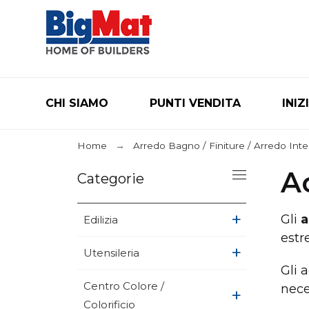
CHI SIAMO
PUNTI VENDITA
INIZ
Home
Arredo Bagno / Finiture / Arredo Int
A
Categorie
+
Gli
a
Edilizia
estr
+
Utensileria
Gli 
Centro Colore /
nece
+
Colorificio