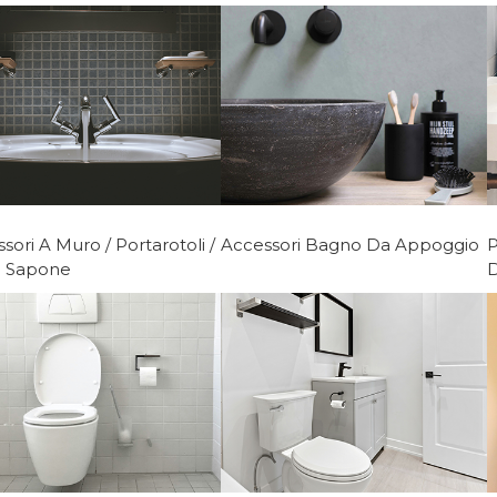
sori A Muro / Portarotoli /
Accessori Bagno Da Appoggio
P
a Sapone
D