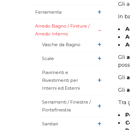
Gli 
+
Ferramenta
In b
Arredo Bagno / Finiture /
+
A
Arredo Interno
A
+
A
Vasche da Bagno
+
Gli
a
Scale
poss
Pavimenti e
Gli
a
+
Rivestimenti per
Interni ed Esterni
Gli
a
Serramenti / Finestre /
Tra 
+
Portefinestra
P
+
C
Sanitari