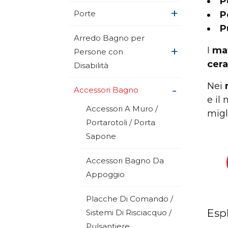
P
+
Porte
P
P
Arredo Bagno per
+
I
mat
Persone con
cer
Disabilità
Nei
+
Accessori Bagno
e il
Accessori A Muro /
migl
Portarotoli / Porta
Sapone
Accessori Bagno Da
Appoggio
Placche Di Comando /
Esp
Sistemi Di Risciacquo /
Pulsantiere