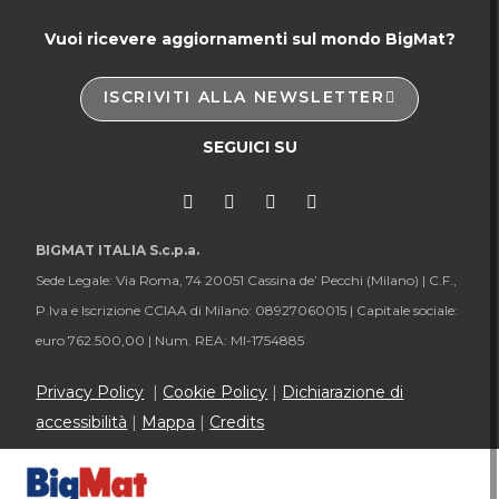
Vuoi ricevere aggiornamenti sul mondo BigMat?
ISCRIVITI ALLA NEWSLETTER
SEGUICI SU
BIGMAT ITALIA S.c.p.a.
Sede Legale: Via Roma, 74 20051 Cassina de’ Pecchi (Milano) |
C.F.,
P.Iva e Iscrizione CCIAA di Milano: 08927060015 |
Capitale sociale:
euro 762.500,00 |
Num. REA: MI-1754885
Privacy Policy
|
Cookie Policy
|
Dichiarazione di
accessibilità
|
Mappa
|
Credits