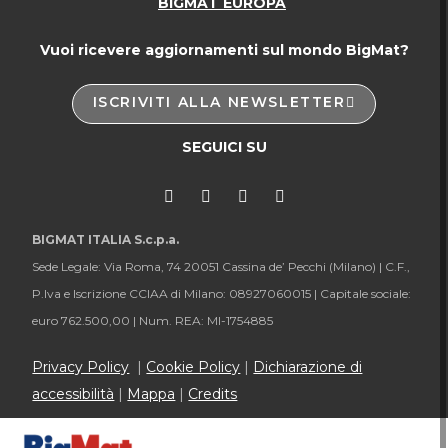
BIGMAT EUROPA
Vuoi ricevere aggiornamenti sul mondo BigMat?
ISCRIVITI ALLA NEWSLETTER
SEGUICI SU
BIGMAT ITALIA S.c.p.a.
Sede Legale: Via Roma, 74 20051 Cassina de’ Pecchi (Milano) |
C.F.,
P.Iva e Iscrizione CCIAA di Milano: 08927060015 |
Capitale sociale:
euro 762.500,00 |
Num. REA: MI-1754885
Privacy Policy
|
Cookie Policy
|
Dichiarazione di
accessibilità
|
Mappa
|
Credits