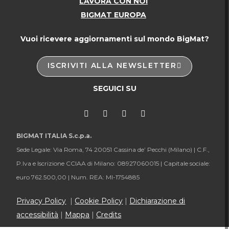
LAVORA CON NOI
BIGMAT EUROPA
Vuoi ricevere aggiornamenti sul mondo BigMat?
ISCRIVITI ALLA NEWSLETTER
SEGUICI SU
BIGMAT ITALIA S.c.p.a.
Sede Legale: Via Roma, 74 20051 Cassina de’ Pecchi (Milano) |
C.F.,
P.Iva e Iscrizione CCIAA di Milano: 08927060015 |
Capitale sociale:
euro 762.500,00 |
Num. REA: MI-1754885
Privacy Policy
|
Cookie Policy
|
Dichiarazione di
accessibilità
|
Mappa
|
Credits