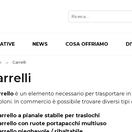
IATIVE
NEWS
COSA OFFRIAMO
D
i
Carrelli
rrelli
rrello
è un elemento necessario per trasportare i
oloni. In commercio è possibile trovare diversi tipi
arrello a pianale stabile per traslochi
arrello con ruote portapacchi multiuso
arrello pieghevole / ribaltabile