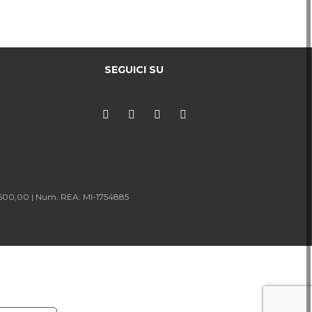
SEGUICI SU
.500,00 |
Num. REA: MI-1754885