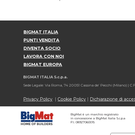
BIGMAT ITALIA
PUNTI VENDITA
DIVENTA SOCIO
LAVORA CON NOI
BIGMAT EUROPA
BIGMAT ITALIA S.c.p.a.
Sede Legale: Via Roma, 74 20051 Cassina de’ Pecchi (Milano) |
C.F
Privacy Policy
|
Cookie Policy
|
Dichiarazione di access
BigMat è un marchio registrato
in concessione a BigMat Italia S.c.p.a
P.I. 08927060015