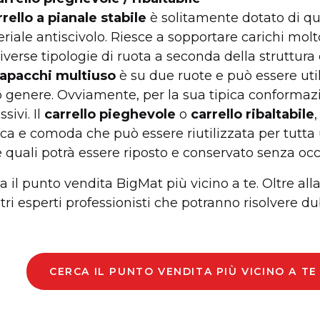
rrello a pianale stabile
è solitamente dotato di qua
riale antiscivolo. Riesce a sopportare carichi molt
diverse tipologie di ruota a seconda della struttura 
apacchi multiuso
è su due ruote e può essere util
o genere. Ovviamente, per la sua tipica conformaz
sivi. Il
carrello pieghevole
o
carrello ribaltabile
ica e comoda che può essere riutilizzata per tutta 
e quali potrà essere riposto e conservato senza oc
a il punto vendita BigMat più vicino a te. Oltre al
stri esperti professionisti che potranno risolvere du
CERCA IL PUNTO VENDITA PIÙ VICINO A T