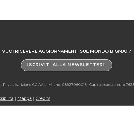
VUOI RICEVERE AGGIORNAMENTI SUL MONDO BIGMAT?
ISCRIVITI ALLA NEWSLETTER
., P.Iva e Iscrizione CCIAA di Milano: 08927060015 |
Capitale sociale: euro 762
ibilità
|
Mappa
|
Credits