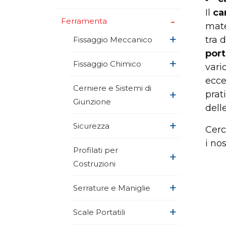
Il
ca
+
Ferramenta
mate
+
tra 
Fissaggio Meccanico
port
+
Fissaggio Chimico
vari
ecces
Cerniere e Sistemi di
+
prat
Giunzione
dell
+
Sicurezza
Cerc
i no
Profilati per
+
Costruzioni
+
Serrature e Maniglie
+
Scale Portatili