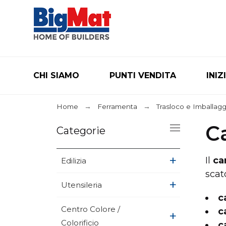
CHI SIAMO
PUNTI VENDITA
INIZ
Home
Ferramenta
Trasloco e Imballagg
Ca
Categorie
+
Il
ca
Edilizia
scat
+
Utensileria
c
Centro Colore /
c
+
Colorificio
c