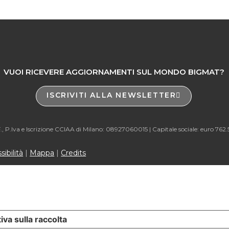
VUOI RICEVERE AGGIORNAMENTI SUL MONDO BIGMAT?
ISCRIVITI ALLA NEWSLETTER
., P.Iva e Iscrizione CCIAA di Milano: 08927060015 |
Capitale sociale: euro 762
ibilità
|
Mappa
|
Credits
iva sulla raccolta
Le tue preferenze relative alla priva