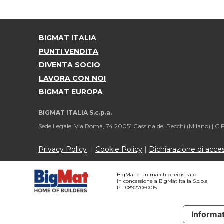
BIGMAT ITALIA
PUNTI VENDITA
DIVENTA SOCIO
LAVORA CON NOI
BIGMAT EUROPA
BIGMAT ITALIA S.c.p.a.
Sede Legale: Via Roma, 74 20051 Cassina de’ Pecchi (Milano) |
C.F
Privacy Policy
|
Cookie Policy
|
Dichiarazione di access
BigMat è un marchio registrato
in concessione a BigMat Italia S.c.p.a
P.I. 08927060015
Informat