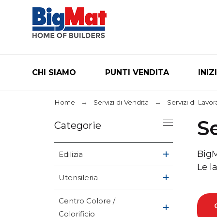
CHI SIAMO
PUNTI VENDITA
INIZ
Home
Servizi di Vendita
Servizi di Lavo
S
Categorie
+
BigM
Edilizia
Le l
+
Utensileria
Centro Colore /
+
Colorificio