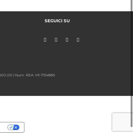
SEGUICI SU
.500,00 |
Num. REA: MI-1754885
cy