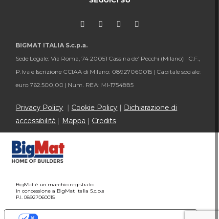
SEGUICI SU
BIGMAT ITALIA S.c.p.a.
Sede Legale: Via Roma, 74 20051 Cassina de’ Pecchi (Milano) |
C.F.,
P.Iva e Iscrizione CCIAA di Milano: 08927060015 |
Capitale sociale:
euro 762.500,00 |
Num. REA: MI-1754885
Privacy Policy
|
Cookie Policy
|
Dichiarazione di
accessibilità
|
Mappa
|
Credits
BigMat è un marchio registrato
in concessione a BigMat Italia S.c.p.a
P.I. 08927060015
Le tue preferenze relative alla privacy