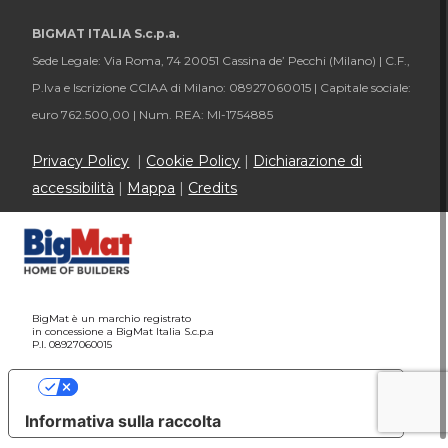
BIGMAT ITALIA S.c.p.a.
Sede Legale: Via Roma, 74 20051 Cassina de’ Pecchi (Milano) |
C.F.,
P.Iva e Iscrizione CCIAA di Milano: 08927060015 |
Capitale sociale:
euro 762.500,00 |
Num. REA: MI-1754885
Privacy Policy
|
Cookie Policy
|
Dichiarazione di
accessibilità
|
Mappa
|
Credits
BigMat è un marchio registrato
in concessione a BigMat Italia S.c.p.a
P.I. 08927060015
Le tue preferenze relative alla privacy
Informativa sulla raccolta