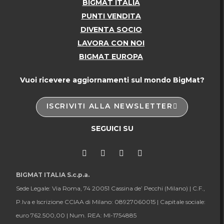
BIGMAT ITALIA
PUNTI VENDITA
DIVENTA SOCIO
LAVORA CON NOI
BIGMAT EUROPA
Vuoi ricevere aggiornamenti sul mondo BigMat?
ISCRIVITI ALLA NEWSLETTER
SEGUICI SU
BIGMAT ITALIA S.c.p.a.
Sede Legale: Via Roma, 74 20051 Cassina de’ Pecchi (Milano) |
C.F.,
P.Iva e Iscrizione CCIAA di Milano: 08927060015 |
Capitale sociale:
euro 762.500,00 |
Num. REA: MI-1754885