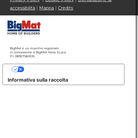
accessibilità
|
Mappa
|
Credits
BigMat è un marchio registrato
in concessione a BigMat Italia S.c.p.a
P.I. 08927060015
Le tue preferenze relative alla privacy
Informativa sulla raccolta