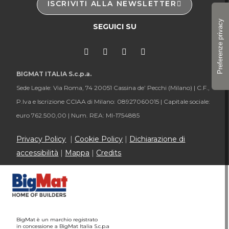
ISCRIVITI ALLA NEWSLETTER
SEGUICI SU
BIGMAT ITALIA S.c.p.a.
Sede Legale: Via Roma, 74 20051 Cassina de’ Pecchi (Milano) |
C.F.,
P.Iva e Iscrizione CCIAA di Milano: 08927060015 |
Capitale sociale:
euro 762.500,00 |
Num. REA: MI-1754885
Privacy Policy
|
Cookie Policy
|
Dichiarazione di
accessibilità
|
Mappa
|
Credits
BigMat è un marchio registrato
in concessione a BigMat Italia S.c.p.a