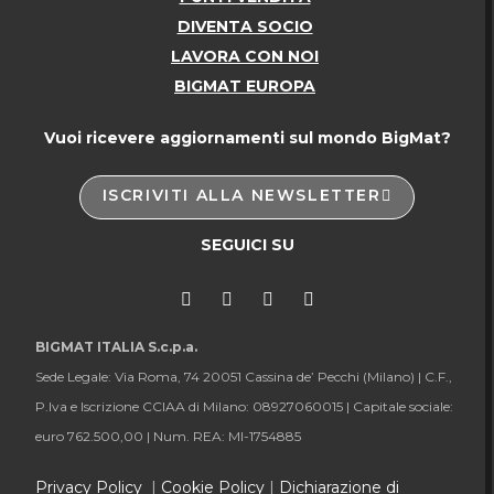
DIVENTA SOCIO
LAVORA CON NOI
BIGMAT EUROPA
Vuoi ricevere aggiornamenti sul mondo BigMat?
ISCRIVITI ALLA NEWSLETTER
SEGUICI SU
BIGMAT ITALIA S.c.p.a.
Sede Legale: Via Roma, 74 20051 Cassina de’ Pecchi (Milano) |
C.F.,
P.Iva e Iscrizione CCIAA di Milano: 08927060015 |
Capitale sociale:
euro 762.500,00 |
Num. REA: MI-1754885
Privacy Policy
|
Cookie Policy
|
Dichiarazione di