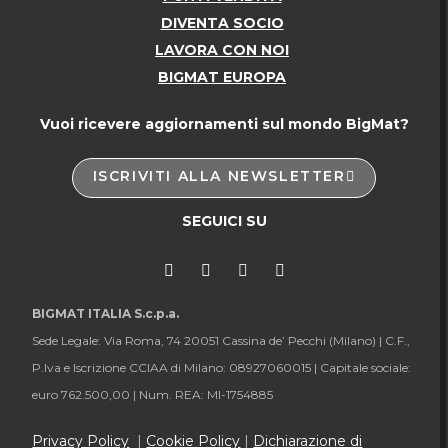
DIVENTA SOCIO
LAVORA CON NOI
BIGMAT EUROPA
Vuoi ricevere aggiornamenti sul mondo BigMat?
ISCRIVITI ALLA NEWSLETTER
SEGUICI SU
BIGMAT ITALIA S.c.p.a.
Sede Legale: Via Roma, 74 20051 Cassina de’ Pecchi (Milano) |
C.F.,
P.Iva e Iscrizione CCIAA di Milano: 08927060015 |
Capitale sociale:
euro 762.500,00 |
Num. REA: MI-1754885
Privacy Policy
|
Cookie Policy
|
Dichiarazione di