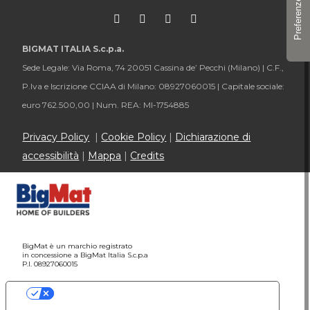
BIGMAT ITALIA S.c.p.a.
Sede Legale: Via Roma, 74 20051 Cassina de’ Pecchi (Milano) |
C.F.,
P.Iva e Iscrizione CCIAA di Milano: 08927060015 |
Capitale sociale:
euro 762.500,00 |
Num. REA: MI-1754885
Privacy Policy
|
Cookie Policy
|
Dichiarazione di
accessibilità
|
Mappa
|
Credits
BigMat è un marchio registrato
in concessione a BigMat Italia S.c.p.a
P.I. 08927060015
Le tue preferenze relative alla privacy