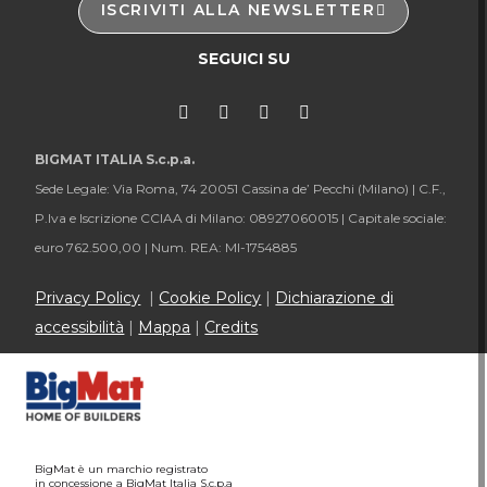
ISCRIVITI ALLA NEWSLETTER
SEGUICI SU
BIGMAT ITALIA S.c.p.a.
Sede Legale: Via Roma, 74 20051 Cassina de’ Pecchi (Milano) |
C.F.,
P.Iva e Iscrizione CCIAA di Milano: 08927060015 |
Capitale sociale:
euro 762.500,00 |
Num. REA: MI-1754885
Privacy Policy
|
Cookie Policy
|
Dichiarazione di
accessibilità
|
Mappa
|
Credits
BigMat è un marchio registrato
in concessione a BigMat Italia S.c.p.a