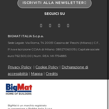
ISCRIVITI ALLA NEWSLETTER
SEGUICI SU
BIGMAT ITALIA S.c.p.a.
Sede Legale: Via Roma, 74 20051 Cassina de’ Pecchi (Milano) |
C.F.,
P.Iva e Iscrizione CCIAA di Milano: 08927060015 |
Capitale sociale:
euro 762.500,00 |
Num. REA: MI-1754885
Privacy Policy
|
Cookie Policy
|
Dichiarazione di
accessibilità
|
Mappa
|
Credits
BigMat è un marchio registrato
in concessione a BigMat Italia S.c.p.a