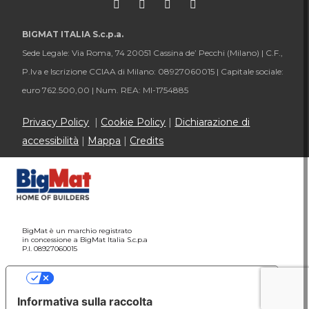
BIGMAT ITALIA S.c.p.a.
Sede Legale: Via Roma, 74 20051 Cassina de’ Pecchi (Milano) |
C.F.,
P.Iva e Iscrizione CCIAA di Milano: 08927060015 |
Capitale sociale:
euro 762.500,00 |
Num. REA: MI-1754885
Privacy Policy
|
Cookie Policy
|
Dichiarazione di
accessibilità
|
Mappa
|
Credits
BigMat è un marchio registrato
in concessione a BigMat Italia S.c.p.a
P.I. 08927060015
Le tue preferenze relative alla privacy
Informativa sulla raccolta