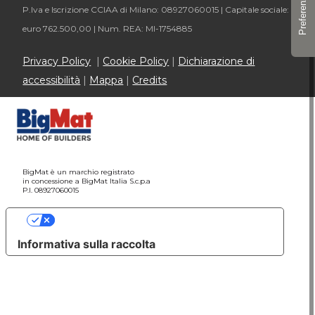
P.Iva e Iscrizione CCIAA di Milano: 08927060015 |
Capitale sociale:
euro 762.500,00 |
Num. REA: MI-1754885
Privacy Policy
|
Cookie Policy
|
Dichiarazione di
accessibilità
|
Mappa
|
Credits
BigMat è un marchio registrato
in concessione a BigMat Italia S.c.p.a
P.I. 08927060015
Le tue preferenze relative alla privacy
Informativa sulla raccolta