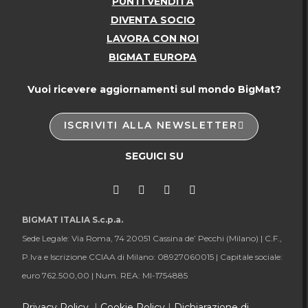
PUNTI VENDITA
DIVENTA SOCIO
LAVORA CON NOI
BIGMAT EUROPA
Vuoi ricevere aggiornamenti sul mondo BigMat?
ISCRIVITI ALLA NEWSLETTER
SEGUICI SU
BIGMAT ITALIA S.c.p.a.
Sede Legale: Via Roma, 74 20051 Cassina de’ Pecchi (Milano) |
C.F.,
P.Iva e Iscrizione CCIAA di Milano: 08927060015 |
Capitale sociale:
euro 762.500,00 |
Num. REA: MI-1754885
Privacy Policy
|
Cookie Policy
|
Dichiarazione di