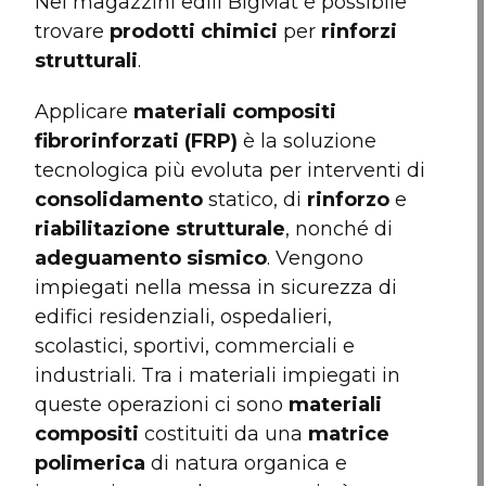
Nei magazzini edili BigMat è possibile
trovare
prodotti chimici
per
rinforzi
strutturali
.
Applicare
materiali compositi
fibrorinforzati (FRP)
è la soluzione
tecnologica più evoluta per interventi di
consolidamento
statico, di
rinforzo
e
riabilitazione strutturale
, nonché di
adeguamento sismico
. Vengono
impiegati nella messa in sicurezza di
edifici residenziali, ospedalieri,
scolastici, sportivi, commerciali e
industriali. Tra i materiali impiegati in
queste operazioni ci sono
materiali
compositi
costituiti da una
matrice
polimerica
di natura organica e