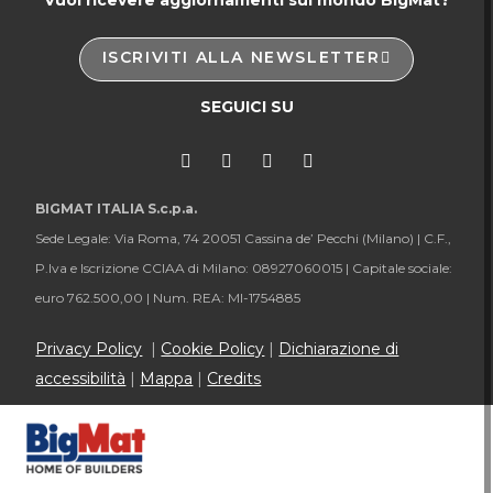
Vuoi ricevere aggiornamenti sul mondo BigMat?
ISCRIVITI ALLA NEWSLETTER
SEGUICI SU
BIGMAT ITALIA S.c.p.a.
Sede Legale: Via Roma, 74 20051 Cassina de’ Pecchi (Milano) |
C.F.,
P.Iva e Iscrizione CCIAA di Milano: 08927060015 |
Capitale sociale:
euro 762.500,00 |
Num. REA: MI-1754885
Privacy Policy
|
Cookie Policy
|
Dichiarazione di
accessibilità
|
Mappa
|
Credits