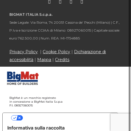
BIGMAT ITALIA S.c.p.a.
Sede Legale: Via Roma, 74 20051 Cassina de’ Pecchi (Milano) |
C.F.,
P.Iva e Iscrizione CCIAA di Milano: 08927060015 |
Capitale sociale:
euro 762.500,00 |
Num. REA: MI-1754885
Privacy Policy
|
Cookie Policy
|
Dichiarazione di
accessibilità
|
Mappa
|
Credits
BigMat è un marchio registrato
in concessione a BigMat Italia S.c.p.a
P.I. 08927060015
Le tue preferenze relative alla privacy
Informativa sulla raccolta