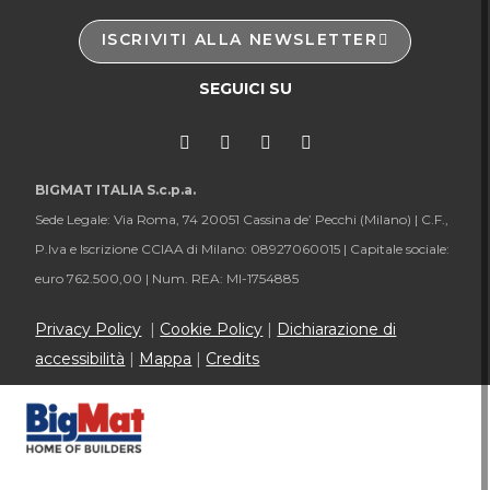
ISCRIVITI ALLA NEWSLETTER
SEGUICI SU
BIGMAT ITALIA S.c.p.a.
Sede Legale: Via Roma, 74 20051 Cassina de’ Pecchi (Milano) |
C.F.,
P.Iva e Iscrizione CCIAA di Milano: 08927060015 |
Capitale sociale:
euro 762.500,00 |
Num. REA: MI-1754885
Privacy Policy
|
Cookie Policy
|
Dichiarazione di
accessibilità
|
Mappa
|
Credits