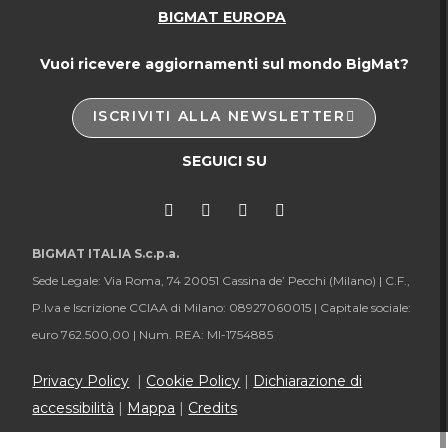
BIGMAT EUROPA
Vuoi ricevere aggiornamenti sul mondo BigMat?
ISCRIVITI ALLA NEWSLETTER
SEGUICI SU
BIGMAT ITALIA S.c.p.a.
Sede Legale: Via Roma, 74 20051 Cassina de’ Pecchi (Milano) |
C.F.,
P.Iva e Iscrizione CCIAA di Milano: 08927060015 |
Capitale sociale:
euro 762.500,00 |
Num. REA: MI-1754885
Privacy Policy
|
Cookie Policy
|
Dichiarazione di
accessibilità
|
Mappa
|
Credits