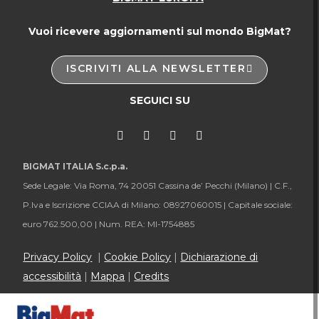
Vuoi ricevere aggiornamenti sul mondo BigMat?
ISCRIVITI ALLA NEWSLETTER
SEGUICI SU
BIGMAT ITALIA S.c.p.a.
Sede Legale: Via Roma, 74 20051 Cassina de’ Pecchi (Milano) |
C.F.,
P.Iva e Iscrizione CCIAA di Milano: 08927060015 |
Capitale sociale:
euro 762.500,00 |
Num. REA: MI-1754885
Privacy Policy
|
Cookie Policy
|
Dichiarazione di
accessibilità
|
Mappa
|
Credits