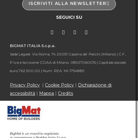
ISCRIVITI ALLA NEWSLETTER
SEGUICI SU
BIGMAT ITALIA S.c.p.a.
Sede Legale: Via Roma, 74 20051 Cassina de’ Pecchi (Milano) |
C.F.,
P.Iva e Iscrizione CCIAA di Milano: 08927060015 |
Capitale sociale:
euro 762.500,00 |
Num. REA: MI-1754885
Privacy Policy
|
Cookie Policy
|
Dichiarazione di
accessibilità
|
Mappa
|
Credits
BigMat è un marchio registrato
in concessione a BigMat Italia S.c.p.a