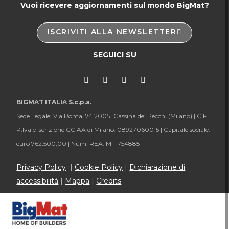
Vuoi ricevere aggiornamenti sul mondo BigMat?
ISCRIVITI ALLA NEWSLETTER
SEGUICI SU
BIGMAT ITALIA S.c.p.a.
Sede Legale: Via Roma, 74 20051 Cassina de’ Pecchi (Milano) |
C.F.,
P.Iva e Iscrizione CCIAA di Milano: 08927060015 |
Capitale sociale:
euro 762.500,00 |
Num. REA: MI-1754885
Privacy Policy
|
Cookie Policy
|
Dichiarazione di
accessibilità
|
Mappa
|
Credits