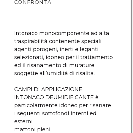
CONFRONTA
Intonaco monocomponente ad alta
traspirabilità contenente speciali
agenti porogeni, inerti e leganti
selezionati, idoneo per il trattamento
ed il risanamento di murature
soggette all’umidità di risalita.
INTONACO
Intonaco fibrato
CAMPI DI APPLICAZIONE
DEUMIDIFICANTE
BIGMAT kg.25
INTONACO DEUMIDIFICANTE è
Bg 25KG BigMat
particolarmente idoneo per risanare
i seguenti sottofondi interni ed
Nessun articolo da comparare
esterni:
mattoni pieni