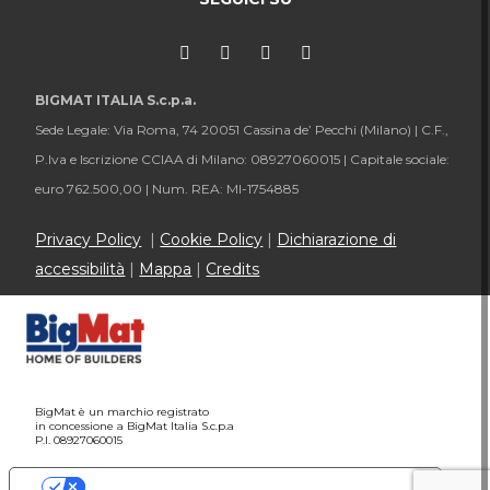
BIGMAT ITALIA S.c.p.a.
Sede Legale: Via Roma, 74 20051 Cassina de’ Pecchi (Milano) |
C.F.,
P.Iva e Iscrizione CCIAA di Milano: 08927060015 |
Capitale sociale:
euro 762.500,00 |
Num. REA: MI-1754885
Privacy Policy
|
Cookie Policy
|
Dichiarazione di
accessibilità
|
Mappa
|
Credits
BigMat è un marchio registrato
in concessione a BigMat Italia S.c.p.a
P.I. 08927060015
Le tue preferenze relative alla privacy