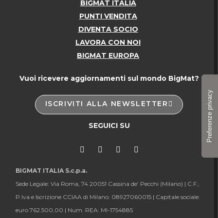
BIGMAT ITALIA
PUNTI VENDITA
DIVENTA SOCIO
LAVORA CON NOI
BIGMAT EUROPA
Vuoi ricevere aggiornamenti sul mondo BigMat?
ISCRIVITI ALLA NEWSLETTER
SEGUICI SU
BIGMAT ITALIA S.c.p.a.
Sede Legale: Via Roma, 74 20051 Cassina de’ Pecchi (Milano) |
C.F.,
P.Iva e Iscrizione CCIAA di Milano: 08927060015 |
Capitale sociale:
euro 762.500,00 |
Num. REA: MI-1754885