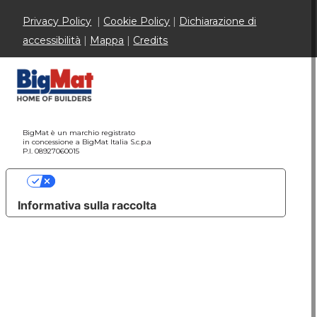
Privacy Policy
|
Cookie Policy
|
Dichiarazione di
accessibilità
|
Mappa
|
Credits
BigMat è un marchio registrato
in concessione a BigMat Italia S.c.p.a
P.I. 08927060015
Le tue preferenze relative alla privacy
Informativa sulla raccolta