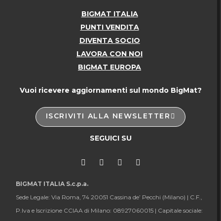
BIGMAT ITALIA
PUNTI VENDITA
DIVENTA SOCIO
LAVORA CON NOI
BIGMAT EUROPA
Vuoi ricevere aggiornamenti sul mondo BigMat?
ISCRIVITI ALLA NEWSLETTER
SEGUICI SU
BIGMAT ITALIA S.c.p.a.
Sede Legale: Via Roma, 74 20051 Cassina de’ Pecchi (Milano) |
C.F.,
P.Iva e Iscrizione CCIAA di Milano: 08927060015 |
Capitale sociale: