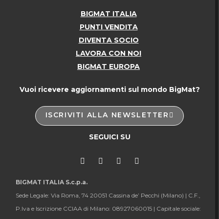
BIGMAT ITALIA
PUNTI VENDITA
DIVENTA SOCIO
LAVORA CON NOI
BIGMAT EUROPA
Vuoi ricevere aggiornamenti sul mondo BigMat?
ISCRIVITI ALLA NEWSLETTER
SEGUICI SU
BIGMAT ITALIA S.c.p.a.
Sede Legale: Via Roma, 74 20051 Cassina de’ Pecchi (Milano) |
C.F.,
P.Iva e Iscrizione CCIAA di Milano: 08927060015 |
Capitale sociale: