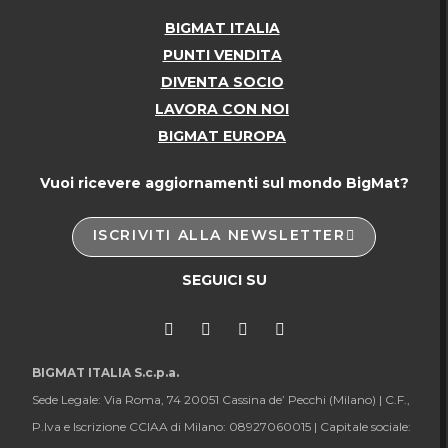
BIGMAT ITALIA
PUNTI VENDITA
DIVENTA SOCIO
LAVORA CON NOI
BIGMAT EUROPA
Vuoi ricevere aggiornamenti sul mondo BigMat?
ISCRIVITI ALLA NEWSLETTER
SEGUICI SU
BIGMAT ITALIA S.c.p.a.
Sede Legale: Via Roma, 74 20051 Cassina de’ Pecchi (Milano) |
C.F.,
P.Iva e Iscrizione CCIAA di Milano: 08927060015 |
Capitale sociale: