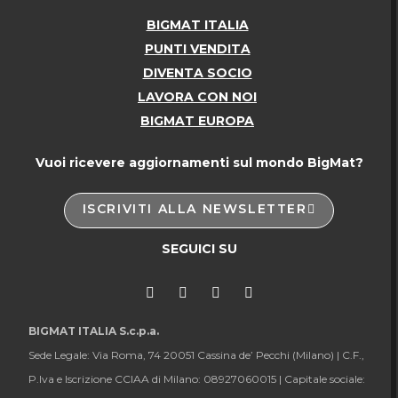
BIGMAT ITALIA
PUNTI VENDITA
DIVENTA SOCIO
LAVORA CON NOI
BIGMAT EUROPA
Vuoi ricevere aggiornamenti sul mondo BigMat?
ISCRIVITI ALLA NEWSLETTER
SEGUICI SU
BIGMAT ITALIA S.c.p.a.
Sede Legale: Via Roma, 74 20051 Cassina de’ Pecchi (Milano) |
C.F.,
P.Iva e Iscrizione CCIAA di Milano: 08927060015 |
Capitale sociale: