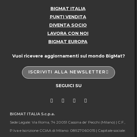
BIGMAT ITALIA
PUNTI VENDITA
DIVENTA SOCIO
LAVORA CON NOI
BIGMAT EUROPA
Vuoi ricevere aggiornamenti sul mondo BigMat?
ISCRIVITI ALLA NEWSLETTER
SEGUICI SU
BIGMAT ITALIA S.c.p.a.
Sede Legale: Via Roma, 74 20051 Cassina de’ Pecchi (Milano) |
C.F.,
P.Iva e Iscrizione CCIAA di Milano: 08927060015 |
Capitale sociale: