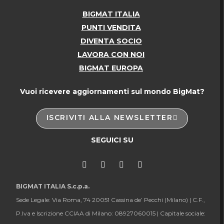
BIGMAT ITALIA
PUNTI VENDITA
DIVENTA SOCIO
LAVORA CON NOI
BIGMAT EUROPA
Vuoi ricevere aggiornamenti sul mondo BigMat?
ISCRIVITI ALLA NEWSLETTER
SEGUICI SU
BIGMAT ITALIA S.c.p.a.
Sede Legale: Via Roma, 74 20051 Cassina de’ Pecchi (Milano) |
C.F.,
P.Iva e Iscrizione CCIAA di Milano: 08927060015 |
Capitale sociale: