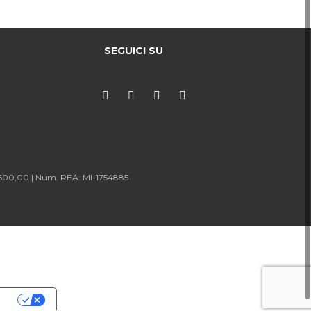
SEGUICI SU
.500,00 |
Num. REA: MI-1754885
cy