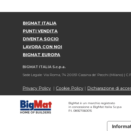
BIGMAT ITALIA
PUNTI VENDITA
DIVENTA SOCIO
LAVORA CON NOI
BIGMAT EUROPA
BIGMAT ITALIA S.c.p.a.
Sede Legale: Via Roma, 74 20051 Cassina de’ Pecchi (Milano) |
C.F
Privacy Policy
|
Cookie Policy
|
Dichiarazione di access
BigMat è un marchio registrato
in concessione a BigMat Italia S.c.p.a
P.I. 08927060015
Informat