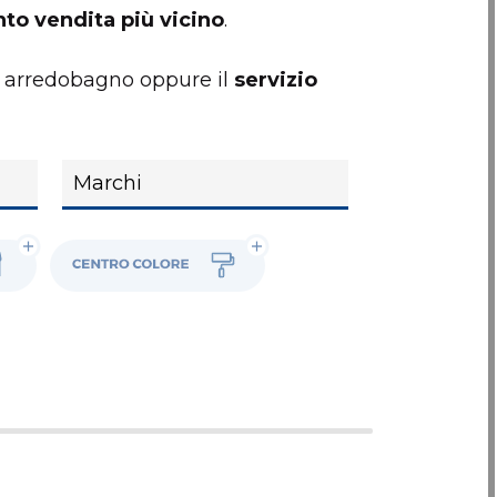
to vendita più vicino
.
i arredobagno oppure il
servizio
Colore