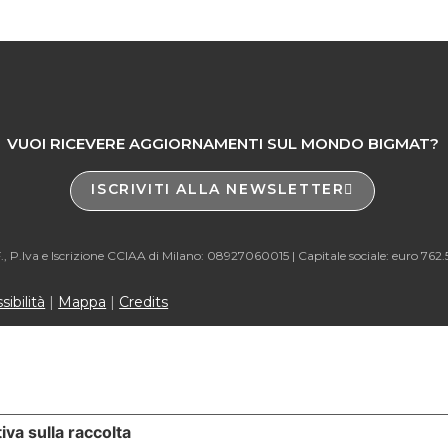
VUOI RICEVERE AGGIORNAMENTI SUL MONDO BIGMAT?
ISCRIVITI ALLA NEWSLETTER
., P.Iva e Iscrizione CCIAA di Milano: 08927060015 |
Capitale sociale: euro 762
ibilità
|
Mappa
|
Credits
iva sulla raccolta
Le tue preferenze relative alla priva