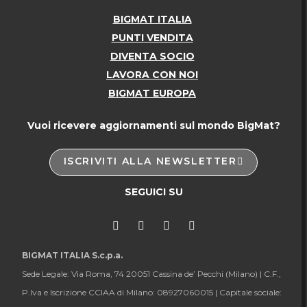
BIGMAT ITALIA
PUNTI VENDITA
DIVENTA SOCIO
LAVORA CON NOI
BIGMAT EUROPA
Vuoi ricevere aggiornamenti sul mondo BigMat?
ISCRIVITI ALLA NEWSLETTER
SEGUICI SU
BIGMAT ITALIA S.c.p.a.
Sede Legale: Via Roma, 74 20051 Cassina de’ Pecchi (Milano) |
C.F.,
P.Iva e Iscrizione CCIAA di Milano: 08927060015 |
Capitale sociale: