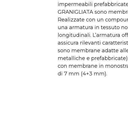
impermeabili prefabbricate,
GRANIGLIATA sono membrane
Realizzate con un compound
una armatura in tessuto non 
longitudinali. L’armatura o
assicura rilevanti caratteri
sono membrane adatte alle im
metalliche e prefabbricate)
con membrane in monostrato
di 7 mm (4+3 mm).