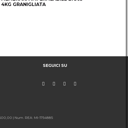
4KG GRANIGLIATA
SEGUICI SU
.500,00 |
Num. REA: MI-1754885