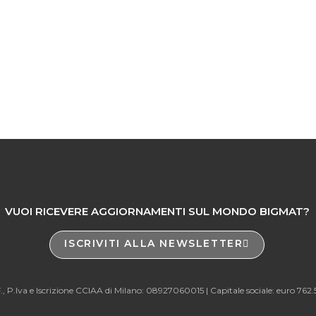
VUOI RICEVERE AGGIORNAMENTI SUL MONDO BIGMAT?
ISCRIVITI ALLA NEWSLETTER
., P.Iva e Iscrizione CCIAA di Milano: 08927060015 |
Capitale sociale: euro 762