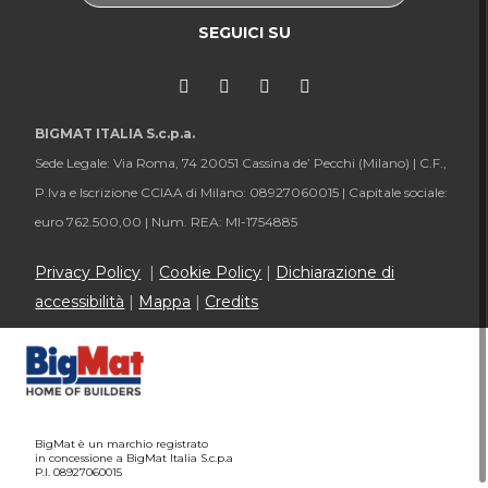
SEGUICI SU
BIGMAT ITALIA S.c.p.a.
Sede Legale: Via Roma, 74 20051 Cassina de’ Pecchi (Milano) |
C.F.,
P.Iva e Iscrizione CCIAA di Milano: 08927060015 |
Capitale sociale:
euro 762.500,00 |
Num. REA: MI-1754885
Privacy Policy
|
Cookie Policy
|
Dichiarazione di
accessibilità
|
Mappa
|
Credits
BigMat è un marchio registrato
in concessione a BigMat Italia S.c.p.a
P.I. 08927060015