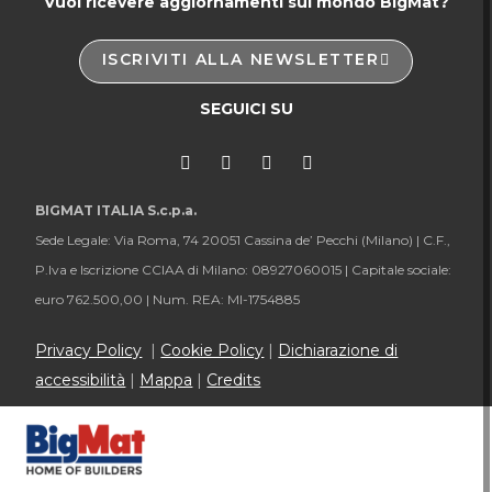
Vuoi ricevere aggiornamenti sul mondo BigMat?
ISCRIVITI ALLA NEWSLETTER
SEGUICI SU
BIGMAT ITALIA S.c.p.a.
Sede Legale: Via Roma, 74 20051 Cassina de’ Pecchi (Milano) |
C.F.,
P.Iva e Iscrizione CCIAA di Milano: 08927060015 |
Capitale sociale:
euro 762.500,00 |
Num. REA: MI-1754885
Privacy Policy
|
Cookie Policy
|
Dichiarazione di
accessibilità
|
Mappa
|
Credits