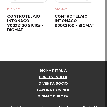
BIGMAT
BIGMAT
BI
CONTROTELAIO
CONTROTELAIO
C
INTONACO
INTONACO
I
700X2100 SP.105 -
900X2100 - BIGMAT
80
BIGMAT
B
BIGMAT ITALIA
PUNTI VENDITA
DIVENTA SOCIO
LAVORA CON NOI
BIGMAT EUROPA