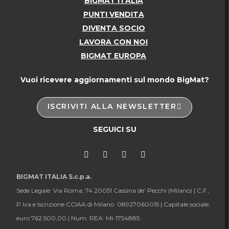
BIGMAT ITALIA
PUNTI VENDITA
DIVENTA SOCIO
LAVORA CON NOI
BIGMAT EUROPA
Vuoi ricevere aggiornamenti sul mondo BigMat?
ISCRIVITI ALLA NEWSLETTER
SEGUICI SU
BIGMAT ITALIA S.c.p.a.
Sede Legale: Via Roma, 74 20051 Cassina de’ Pecchi (Milano) |
C.F.,
P.Iva e Iscrizione CCIAA di Milano: 08927060015 |
Capitale sociale:
euro 762.500,00 |
Num. REA: MI-1754885