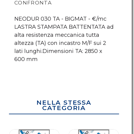
CONFRONTA
NEODUR 030 TA - BIGMAT - €/mc
LASTRA STAMPATA BATTENTATA ad
alta resistenza meccanica tutta
altezza (TA) con incastro M/F sui 2
lati lunghi.Dimensioni TA: 2850 x
600 mm
NEODUR BIGMAT
NEODUR BIGMAT
NEODU
030 TA
030 SB
0
NELLA STESSA
CATEGORIA
Nessun articolo da comparare